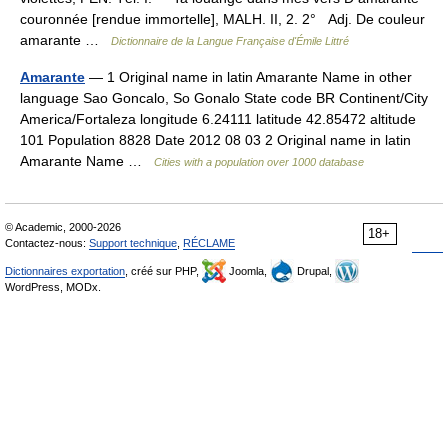
couronnée [rendue immortelle], MALH. II, 2. 2° Adj. De couleur
amarante …
Dictionnaire de la Langue Française d'Émile Littré
Amarante
— 1 Original name in latin Amarante Name in other
language Sao Goncalo, So Gonalo State code BR Continent/City
America/Fortaleza longitude 6.24111 latitude 42.85472 altitude
101 Population 8828 Date 2012 08 03 2 Original name in latin
Amarante Name …
Cities with a population over 1000 database
© Academic, 2000-2026
18+
Contactez-nous:
Support technique
,
RÉCLAME
Dictionnaires exportation
, créé sur PHP,
Joomla,
Drupal,
WordPress, MODx.