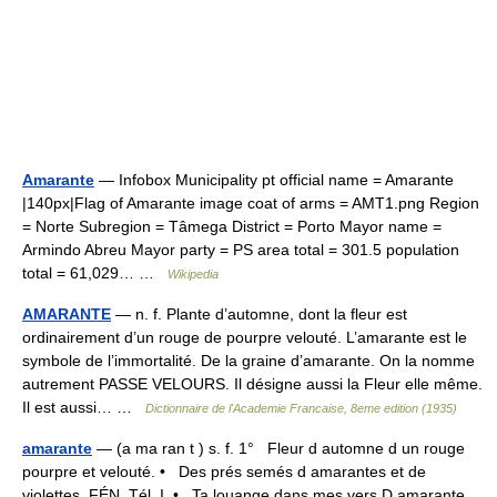
Amarante
— Infobox Municipality pt official name = Amarante
|140px|Flag of Amarante image coat of arms = AMT1.png Region
= Norte Subregion = Tâmega District = Porto Mayor name =
Armindo Abreu Mayor party = PS area total = 301.5 population
total = 61,029… …
Wikipedia
AMARANTE
— n. f. Plante d’automne, dont la fleur est
ordinairement d’un rouge de pourpre velouté. L’amarante est le
symbole de l’immortalité. De la graine d’amarante. On la nomme
autrement PASSE VELOURS. Il désigne aussi la Fleur elle même.
Il est aussi… …
Dictionnaire de l'Academie Francaise, 8eme edition (1935)
amarante
— (a ma ran t ) s. f. 1° Fleur d automne d un rouge
pourpre et velouté. • Des prés semés d amarantes et de
violettes, FÉN. Tél. I. • Ta louange dans mes vers D amarante