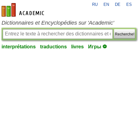
RU
EN
DE
ES
fr-academic.com
Dictionnaires et Encyclopédies sur 'Academic'
Recherche!
interprétations
traductions
livres
Игры ⚽