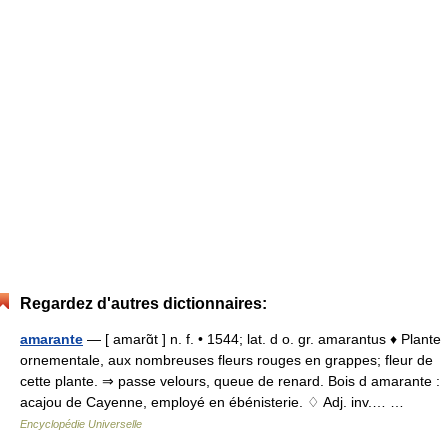
Regardez d'autres dictionnaires:
amarante
— [ amarɑ̃t ] n. f. • 1544; lat. d o. gr. amarantus ♦ Plante
ornementale, aux nombreuses fleurs rouges en grappes; fleur de
cette plante. ⇒ passe velours, queue de renard. Bois d amarante :
acajou de Cayenne, employé en ébénisterie. ♢ Adj. inv.… …
Encyclopédie Universelle