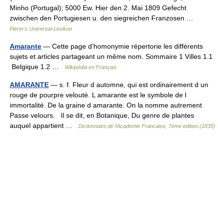
Minho (Portugal); 5000 Ew. Hier den 2. Mai 1809 Gefecht
zwischen den Portugiesen u. den siegreichen Franzosen …
Pierer's Universal-Lexikon
Amarante
— Cette page d’homonymie répertorie les différents
sujets et articles partageant un même nom. Sommaire 1 Villes 1.1
Belgique 1.2 …
Wikipédia en Français
AMARANTE
— s. f. Fleur d automne, qui est ordinairement d un
rouge de pourpre velouté. L amarante est le symbole de l
immortalité. De la graine d amarante. On la nomme autrement
Passe velours. Il se dit, en Botanique, Du genre de plantes
auquel appartient …
Dictionnaire de l'Academie Francaise, 7eme edition (1835)